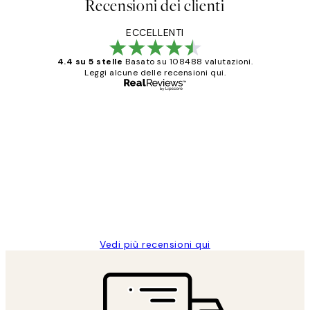
Recensioni dei clienti
ECCELLENTI
4.4 su 5 stelle
Basato su 108488 valutazioni.
Leggi alcune delle recensioni qui.
Acquirente verificato
recensioni
dei
PERFECT!!
clienti
26 mag
Alessandra G
Vedi più recensioni qui