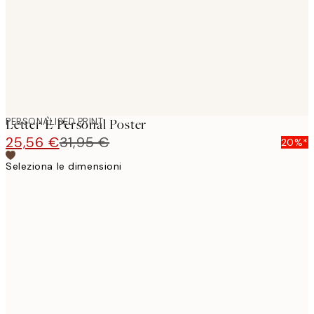
images
PERSONALISED PRINT
Letter È Personal Poster
25,56 €
31,95 €
20%*
Seleziona le dimensioni