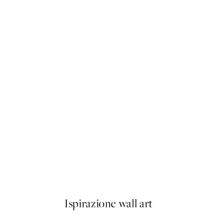
50%*
Olive Branches in Vase Poster
Da 6,50 €
13 €
Ispirazione wall art