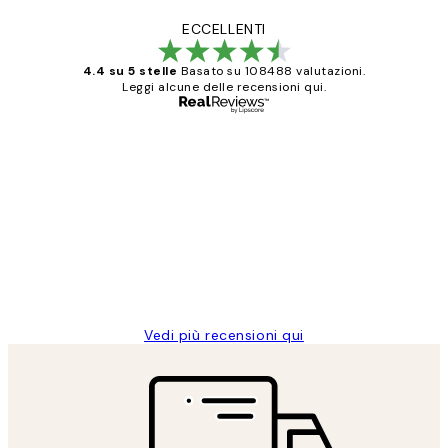
ECCELLENTI
4.4 su 5 stelle
Basato su 108488 valutazioni.
Leggi alcune delle recensioni qui.
Acquirente verificato
recensioni
dei
PERFECT!!
clienti
26 mag
Alessandra G
Vedi più recensioni qui