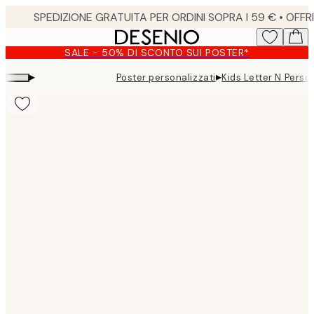
Skip
to
main
SALE - 50% DI SCONTO SUI POSTER*
content.
▸
▸
Poster personalizzati
Kids Letter N Perso
Product
images