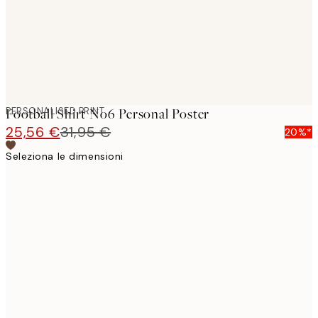
PERSONALISED PRINT
Football Shirt No6 Personal Poster
25,56 €
31,95 €
20%*
Seleziona le dimensioni