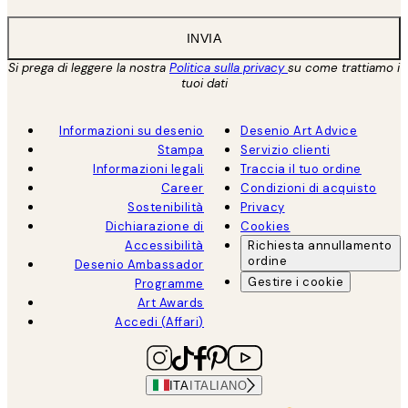
INVIA
Si prega di leggere la nostra
Politica sulla privacy
su come trattiamo i
tuoi dati
Informazioni su desenio
Desenio Art Advice
Stampa
Servizio clienti
Informazioni legali
Traccia il tuo ordine
Career
Condizioni di acquisto
Sostenibilità
Privacy
Dichiarazione di
Cookies
Accessibilità
Richiesta annullamento
ordine
Desenio Ambassador
Gestire i cookie
Programme
Art Awards
Accedi (Affari)
ITA
ITALIANO