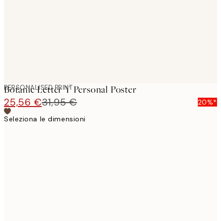
PERSONALISED PRINT
Botanic Letter Y Personal Poster
25,56 €
31,95 €
20%*
Seleziona le dimensioni