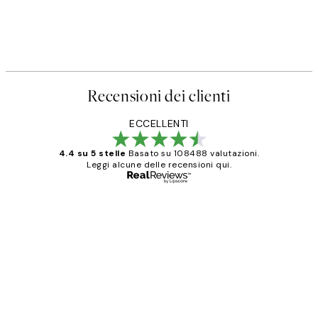
Recensioni dei clienti
ECCELLENTI
4.4 su 5 stelle
Basato su 108488 valutazioni.
Leggi alcune delle recensioni qui.
Acquirente verificato
recensioni
dei
PERFECT!!
clienti
26 mag
Alessandra G