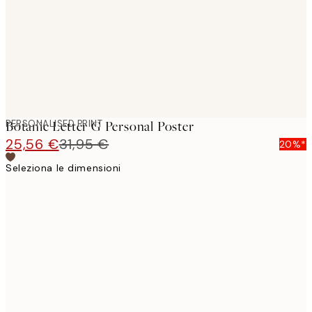
PERSONALISED PRINT
Botanic Letter G Personal Poster
25,56 €
31,95 €
20%*
Seleziona le dimensioni