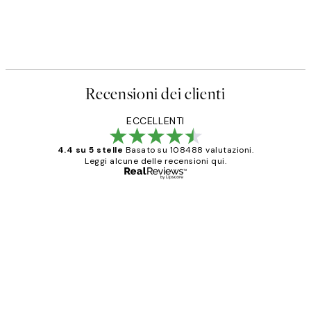
Recensioni dei clienti
ECCELLENTI
4.4 su 5 stelle
Basato su 108488 valutazioni.
Leggi alcune delle recensioni qui.
Acquirente verificato
recensioni
dei
PERFECT!!
clienti
26 mag
Alessandra G