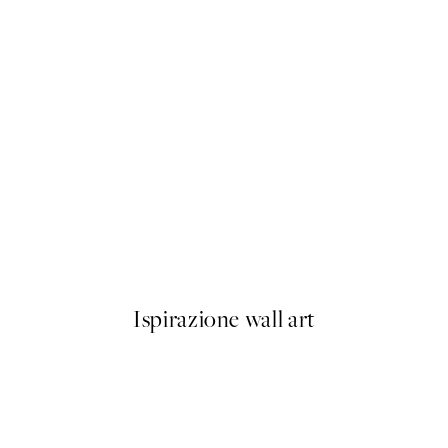
50%*
SS25
Happy Place Poster
Da 3,98 €
7,95 €
Ispirazione wall art