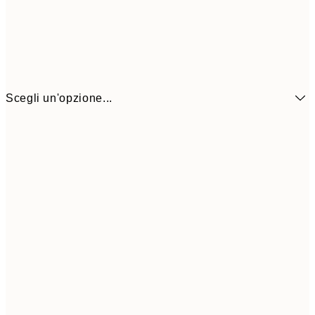
Scegli un'opzione...
6,
21x30 cm