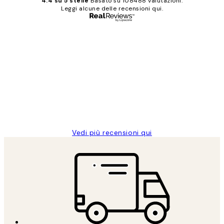
4.4 su 5 stelle
Basato su 108488 valutazioni.
Leggi alcune delle recensioni qui.
Acquirente verificato
recensioni
dei
PERFECT!!
clienti
26 mag
Alessandra G
Vedi più recensioni qui