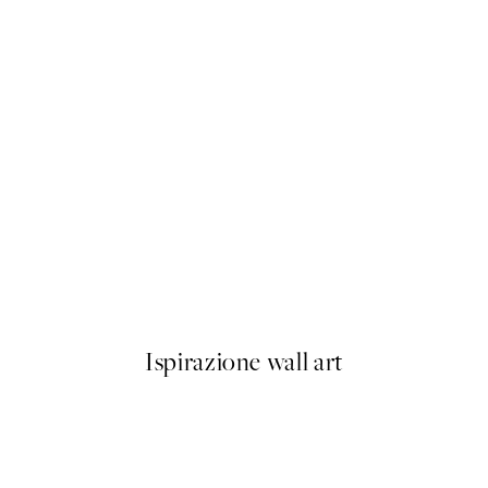
50%*
Show Me That Booty Poster
Da 6,50 €
13 €
Ispirazione wall art