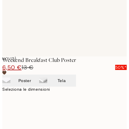
images
NOVITÀ
Weekend Breakfast Club Poster
6,50 €
13 €
50%*
Poster
Tela
Seleziona le dimensioni