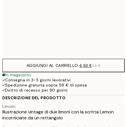
9,
30x40 cm
19,
16,2
50x70 cm
32,
Frame
options
AGGIUNGI AL CARRELLO
-
6,50 €
13 €
In magazzino
Consegna in 3-5 giorni lavorativi
Spedizione gratuita sopra 59 € di spesa
Diritto di recesso per 90 giorni
DESCRIZIONE DEL PRODOTTO
Limoni
Illustrazione vintage di due limoni con la scritta Lemon
incorniciate da un rettangolo