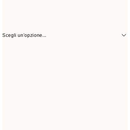
Scegli un'opzione...
6,
21x30 cm