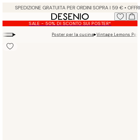
Skip
to
main
SALE - 50% DI SCONTO SUI POSTER*
content.
▸
▸
Poster per la cucina
Vintage Lemons Pos
Product
images