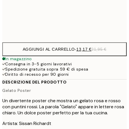
22,8
50x70 cm
Frame
options
AGGIUNGI AL CARRELLO
-
13,17 €
21,95 €
In magazzino
Consegna in 3-5 giorni lavorativi
Spedizione gratuita sopra 59 € di spesa
Diritto di recesso per 90 giorni
DESCRIZIONE DEL PRODOTTO
Gelato Poster
Un divertente poster che mostra un gelato rosa e rosso
con puntini rossi. La parola "Gelato" appare in lettere rosa
chiaro. Un dolce poster perfetto per la tua cucina.
Artista: Sissan Richardt