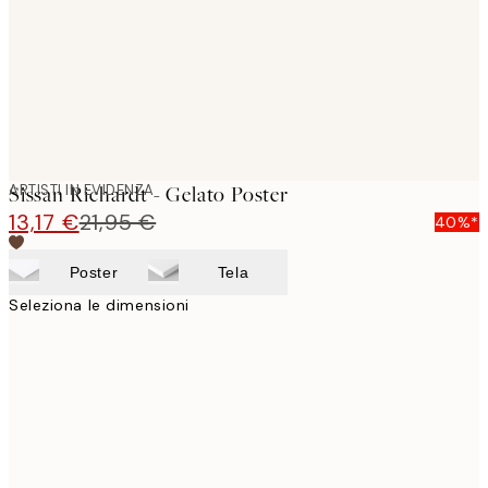
images
ARTISTI IN EVIDENZA
Sissan Richardt - Gelato Poster
13,17 €
21,95 €
40%*
Poster
Tela
Seleziona le dimensioni