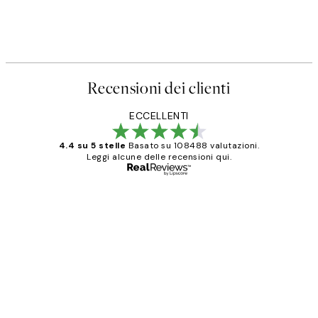
Recensioni dei clienti
ECCELLENTI
4.4 su 5 stelle
Basato su 108488 valutazioni.
Leggi alcune delle recensioni qui.
Acquirente verificato
recensioni
dei
PERFECT!!
clienti
26 mag
Alessandra G