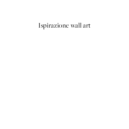
Da 3,98 €
7,95 €
Ispirazione wall art