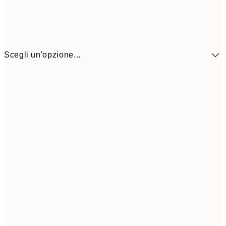
Scegli un'opzione...
13,1
30x40 cm
21,