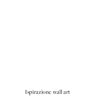
50%*
Dine and Wine Poster
Da 6,50 €
13 €
Ispirazione wall art