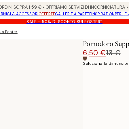
RDINI SOPRA I 59 € • OFFRIAMO SERVIZI DI INCORNICIATURA 
RNICI & ACCESSORI
OFFERTE
GALLERIE A PARETE
INSPIRATION
PER LE
SALE - 50% DI SCONTO SUI POSTER*
ub Poster
Pomodoro Suppe
6,50 €
13 €
Seleziona le dimension