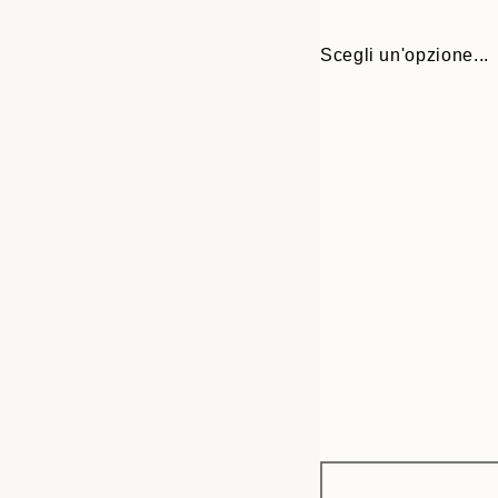
Scegli un'opzione...
Frame
21x30 cm
options
30x40 cm