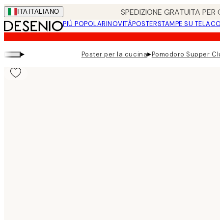
Skip
SPEDIZIONE GRATUITA PER O
ITA
ITALIANO
to
PIÚ POPOLARI
NOVITÀ
POSTER
STAMPE SU TELA
CO
main
content.
▸
▸
Poster per la cucina
Pomodoro Supper Cl