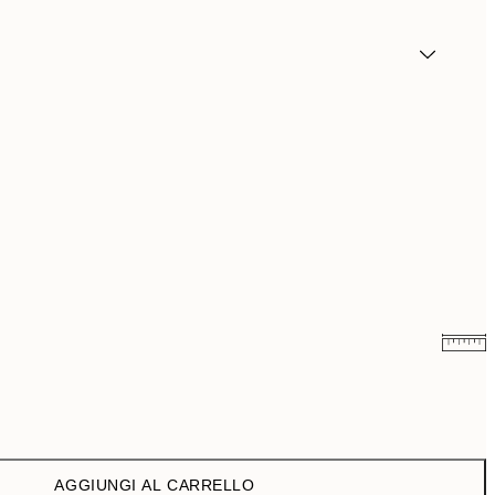
6,50 €
13 €
9,98 €
19,95 €
AGGIUNGI AL CARRELLO
16,23 €