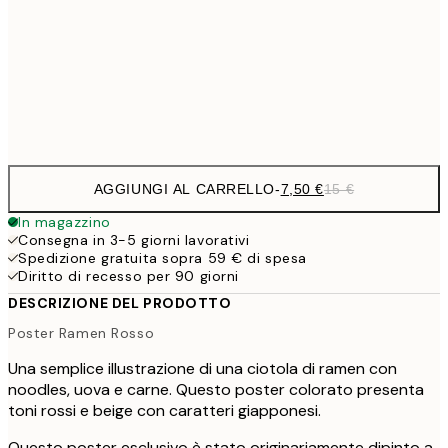
1
50x70 cm
Frame
options
AGGIUNGI AL CARRELLO
-
7,50 €
15 €
In magazzino
Consegna in 3-5 giorni lavorativi
Spedizione gratuita sopra 59 € di spesa
Diritto di recesso per 90 giorni
DESCRIZIONE DEL PRODOTTO
Poster Ramen Rosso
Una semplice illustrazione di una ciotola di ramen con
noodles, uova e carne. Questo poster colorato presenta
toni rossi e beige con caratteri giapponesi.
Questo poster esclusivo è stato originariamente dipinto a