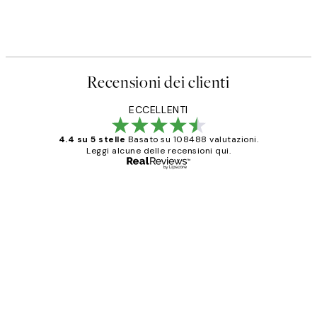
Recensioni dei clienti
ECCELLENTI
4.4 su 5 stelle
Basato su 108488 valutazioni.
Leggi alcune delle recensioni qui.
Acquirente verificato
recensioni
dei
PERFECT!!
clienti
26 mag
Alessandra G