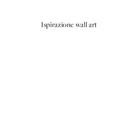
Da 6,50 €
13 €
Ispirazione wall art