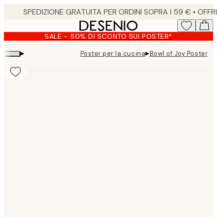
Skip
to
main
SALE - 50% DI SCONTO SUI POSTER*
content.
▸
▸
Poster per la cucina
Bowl of Joy Poster
Product
images