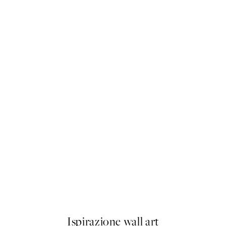
50%*
Love Beige Poster
Da 3,98 €
7,95 €
Ispirazione wall art