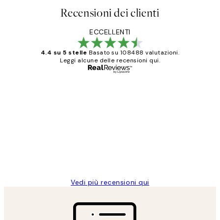
Recensioni dei clienti
ECCELLENTI
4.4 su 5 stelle
Basato su 108488 valutazioni.
Leggi alcune delle recensioni qui.
Acquirente verificato
recensioni
dei
PERFECT!!
clienti
26 mag
Alessandra G
Vedi più recensioni qui