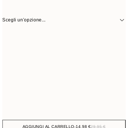
Scegli un'opzione...
14,9
ONE SIZE
29,
AGGIUNGI AL CARRELLO
-
14,98 €
29,95 €