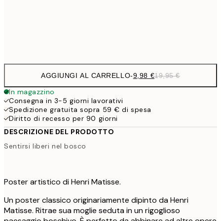
32,
Frame
options
AGGIUNGI AL CARRELLO
-
9,98 €
19,95 €
In magazzino
Consegna in 3-5 giorni lavorativi
Spedizione gratuita sopra 59 € di spesa
Diritto di recesso per 90 giorni
DESCRIZIONE DEL PRODOTTO
Sentirsi liberi nel bosco
Poster artistico di Henri Matisse.
Un poster classico originariamente dipinto da Henri
Matisse. Ritrae sua moglie seduta in un rigoglioso
paesaggio boschivo. È perfetto da abbinare ad altre opere