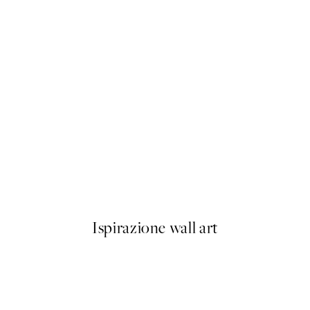
50%*
ssom Poster
Matisse - Blue Nude II Poster
Da 9,98 €
19,95 €
Ispirazione wall art