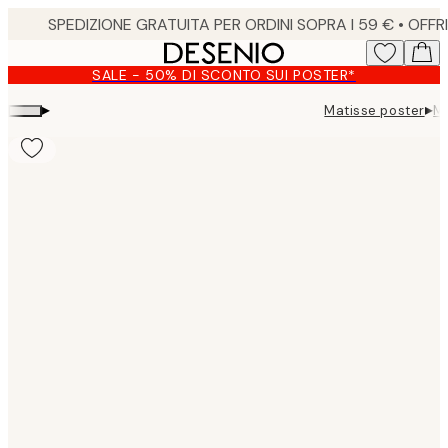
Skip
to
main
SALE - 50% DI SCONTO SUI POSTER*
content.
▸
▸
Matisse poster
Ma
Product
images