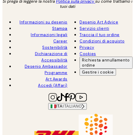
Si prega di leggere la nostra
Politica sulla privacy
su come trattiamo i
tuoi dati
Informazioni su desenio
Desenio Art Advice
Stampa
Servizio clienti
Informazioni legali
Traccia il tuo ordine
Career
Condizioni di acquisto
Sostenibilità
Privacy
Dichiarazione di
Cookies
Accessibilità
Richiesta annullamento
ordine
Desenio Ambassador
Gestire i cookie
Programme
Art Awards
Accedi (Affari)
ITA
ITALIANO