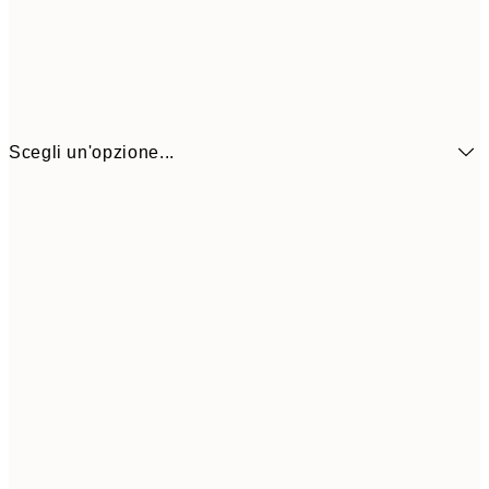
Scegli un'opzione...
7,
21x30 cm