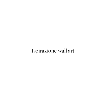
50%*
Vintage Pilot Fish Poster
Da 3,98 €
7,95 €
Ispirazione wall art