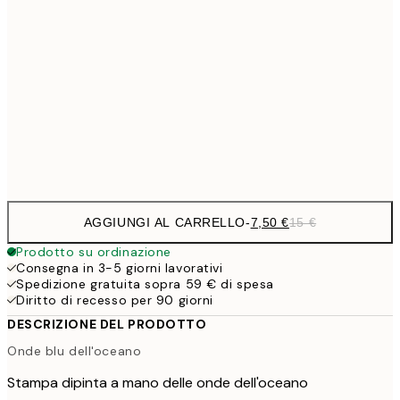
10,9
30x40 cm
21,
1
50x70 cm
Frame
options
AGGIUNGI AL CARRELLO
-
7,50 €
15 €
Prodotto su ordinazione
Consegna in 3-5 giorni lavorativi
Spedizione gratuita sopra 59 € di spesa
Diritto di recesso per 90 giorni
DESCRIZIONE DEL PRODOTTO
Onde blu dell'oceano
Stampa dipinta a mano delle onde dell'oceano