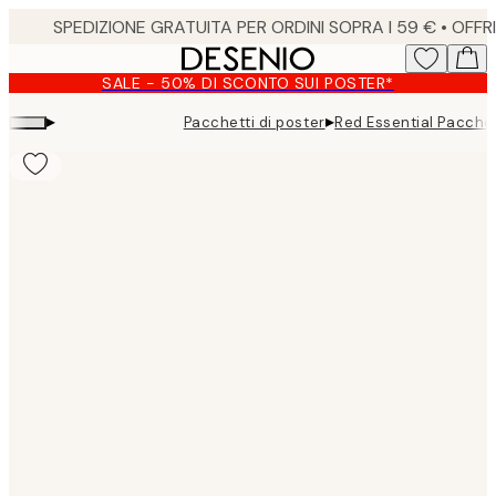
Skip
to
main
SALE - 50% DI SCONTO SUI POSTER*
content.
▸
▸
Pacchetti di poster
Red Essential Pacchet
Product
images