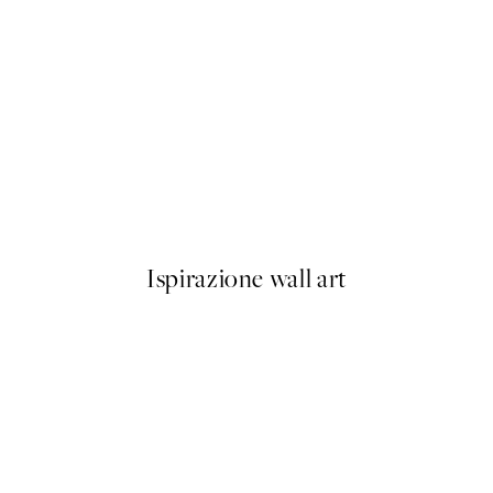
50%*
Misty Lake Poster
Da 9,98 €
19,95 €
Ispirazione wall art