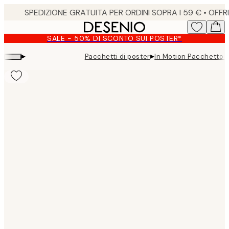
Skip
to
main
SALE - 50% DI SCONTO SUI POSTER*
content.
▸
▸
Pacchetti di poster
In Motion Pacchetto d
Product
images