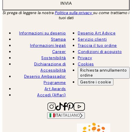
INVIA
Si prega di leggere la nostra
Politica sulla privacy
su come trattiamo i
tuoi dati
Informazioni su desenio
Desenio Art Advice
Stampa
Servizio clienti
Informazioni legali
Traccia il tuo ordine
Career
Condizioni di acquisto
Sostenibilità
Privacy
Dichiarazione di
Cookies
Accessibilità
Richiesta annullamento
ordine
Desenio Ambassador
Gestire i cookie
Programme
Art Awards
Accedi (Affari)
ITA
ITALIANO