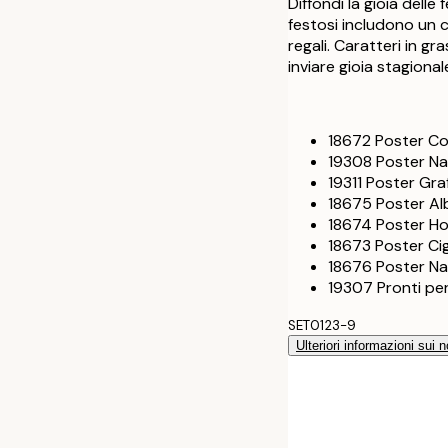
Diffondi la gioia delle
festosi includono un c
regali. Caratteri in g
inviare gioia stagional
18672 Poster Coc
19308 Poster Na
19311 Poster Graf
18675 Poster Al
18674 Poster Ho
18673 Poster Cig
18676 Poster Na
19307 Pronti per
SET0123-9
Ulteriori informazioni sui n