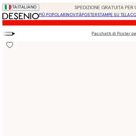
Skip
SPEDIZIONE GRATUITA PER O
ITA
ITALIANO
to
PIÚ POPOLARI
NOVITÀ
POSTER
STAMPE SU TELA
CO
main
content.
▸
Pacchetti di Poster pe