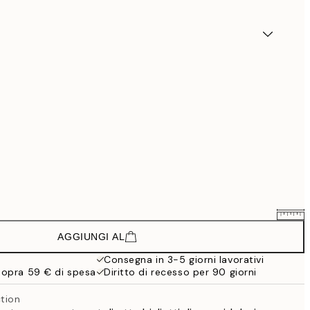
AGGIUNGI AL
38,16 €
63,60 €
Consegna in 3-5 giorni lavorativi
sopra 59 € di spesa
Diritto di recesso per 90 giorni
ction