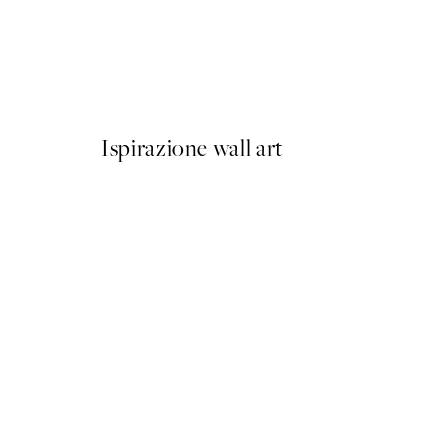
50%*
Berlin Shapes No2 Poster
Da 6,50 €
13 €
Ispirazione wall art