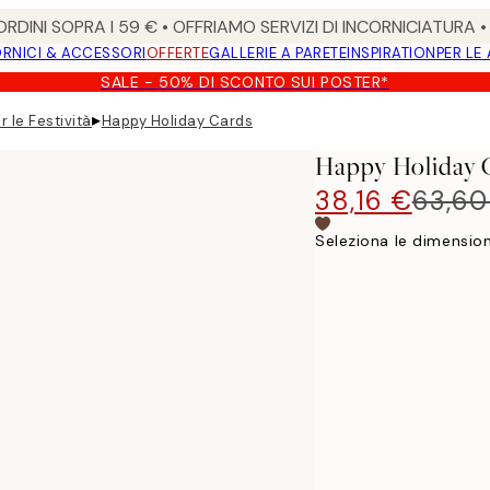
RDINI SOPRA I 59 € • OFFRIAMO SERVIZI DI INCORNICIATURA 
RNICI & ACCESSORI
OFFERTE
GALLERIE A PARETE
INSPIRATION
PER LE
SALE - 50% DI SCONTO SUI POSTER*
▸
r le Festività
Happy Holiday Cards
Happy Holiday 
38,16 €
63,60
Seleziona le dimension