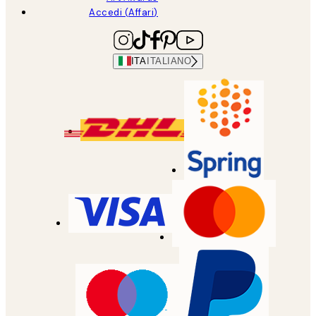
Accedi (Affari)
ITA
ITALIANO