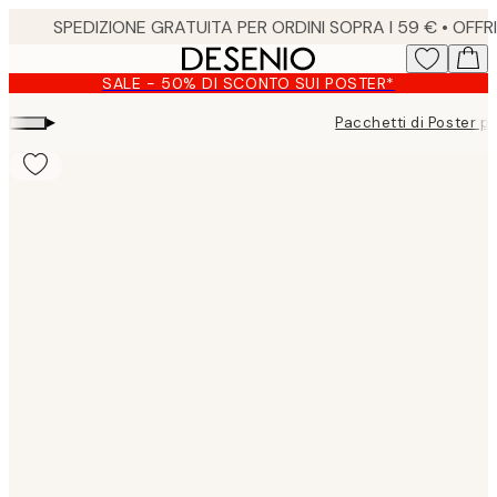
Skip
to
main
SALE - 50% DI SCONTO SUI POSTER*
content.
▸
Pacchetti di Poster pe
Product
images