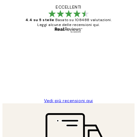
ECCELLENTI
4.4 su 5 stelle
Basato su 108488 valutazioni.
Leggi alcune delle recensioni qui.
Acquirente verificato
recensioni
dei
PERFECT!!
clienti
26 mag
Alessandra G
Vedi più recensioni qui