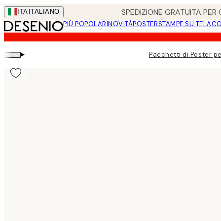
Skip
SPEDIZIONE GRATUITA PER O
ITA
ITALIANO
to
PIÚ POPOLARI
NOVITÀ
POSTER
STAMPE SU TELA
CO
main
content.
▸
Pacchetti di Poster pe