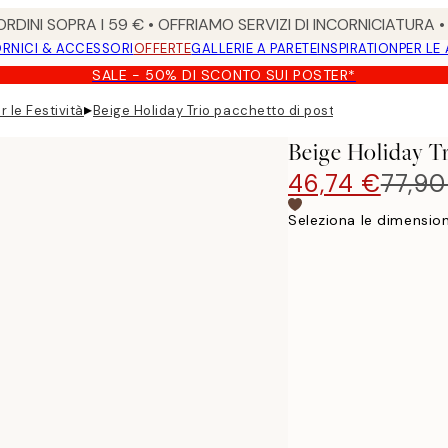
RDINI SOPRA I 59 € • OFFRIAMO SERVIZI DI INCORNICIATURA 
RNICI & ACCESSORI
OFFERTE
GALLERIE A PARETE
INSPIRATION
PER LE
SALE - 50% DI SCONTO SUI POSTER*
▸
r le Festività
Beige Holiday Trio pacchetto di poster
Beige Holiday T
46,74 €
77,90
Seleziona le dimension