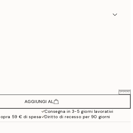
AGGIUNGI AL
46,74 €
77,90 €
Consegna in 3-5 giorni lavorativi
sopra 59 € di spesa
Diritto di recesso per 90 giorni