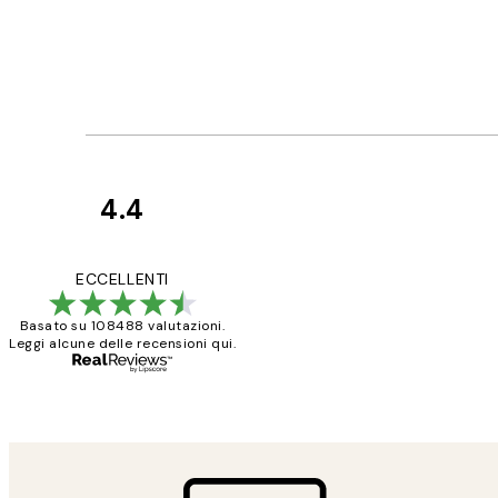
4.4
recensioni
dei
PERFECT!!
ECCELLENTI
clienti
Basato su 108488 valutazioni.
Leggi alcune delle recensioni qui.
26 mag
Alessandra G