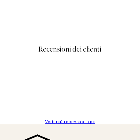
50%*
Prada Poster
Da 3,98 €
7,95 €
Recensioni dei clienti
Vedi più recensioni qui