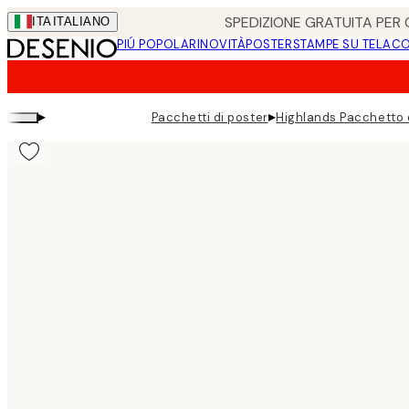
Skip
SPEDIZIONE GRATUITA PER O
ITA
ITALIANO
to
PIÚ POPOLARI
NOVITÀ
POSTER
STAMPE SU TELA
CO
main
content.
▸
▸
Pacchetti di poster
Highlands Pacchetto 