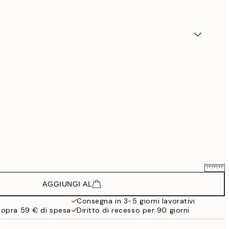
AGGIUNGI AL
35,91 €
59,85 €
Consegna in 3-5 giorni lavorativi
sopra 59 € di spesa
Diritto di recesso per 90 giorni
58,41 €
97,35 €