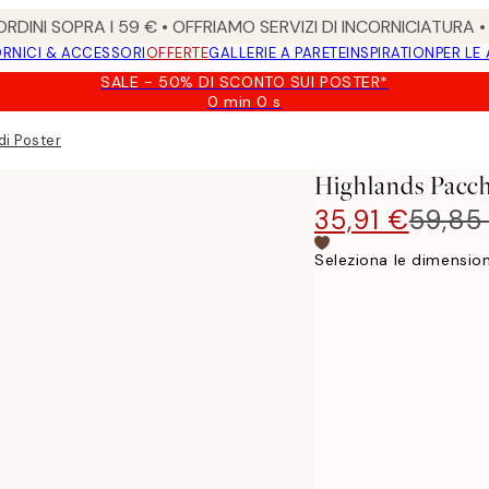
RDINI SOPRA I 59 € • OFFRIAMO SERVIZI DI INCORNICIATURA 
RNICI & ACCESSORI
OFFERTE
GALLERIE A PARETE
INSPIRATION
PER LE
SALE - 50% DI SCONTO SUI POSTER*
0 min
0 s
Valido
fino
di Poster
a:
2026-
Highlands Pacch
08-
09
35,91 €
59,85
Seleziona le dimension