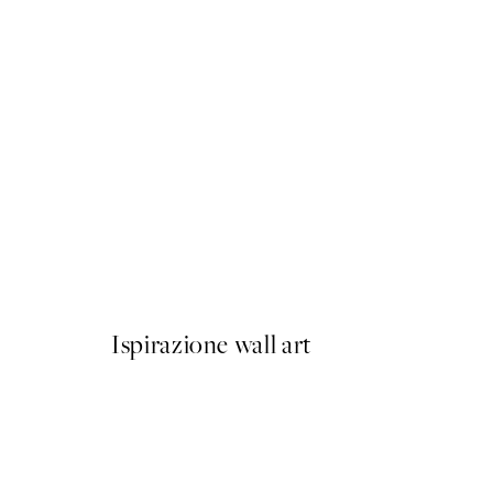
NOVITÀ
Pumpkin Variety Poster
Da 7,95 €
Ispirazione wall art