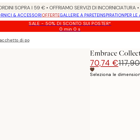
RDINI SOPRA I 59 € • OFFRIAMO SERVIZI DI INCORNICIATURA 
RNICI & ACCESSORI
OFFERTE
GALLERIE A PARETE
INSPIRATION
PER LE
SALE - 50% DI SCONTO SUI POSTER*
0 min
0 s
Valido
fino
acchetto di poster
a:
2026-
Embrace Collect
08-
09
70,74 €
117,9
Seleziona le dimension