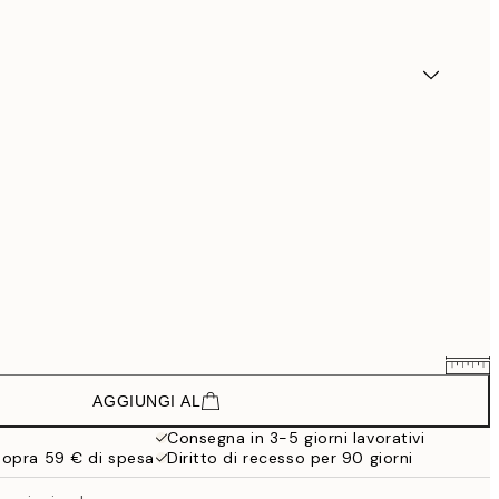
AGGIUNGI AL
70,74 €
117,90 €
Consegna in 3-5 giorni lavorativi
sopra 59 € di spesa
Diritto di recesso per 90 giorni