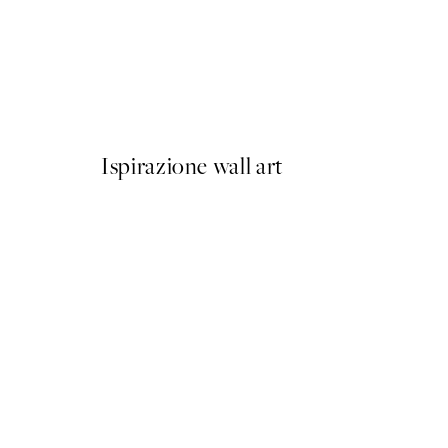
50%*
Olive Branches in Vase Post
Da 6,50 €
13 €
Ispirazione wall art