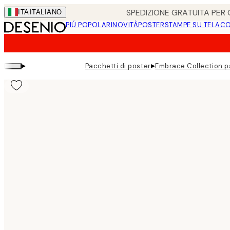
Skip
SPEDIZIONE GRATUITA PER O
ITA
ITALIANO
to
PIÚ POPOLARI
NOVITÀ
POSTER
STAMPE SU TELA
CO
main
content.
▸
▸
Pacchetti di poster
Embrace Collection p