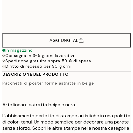
38,9
50x70 cm
64,
58,8
70x100 cm
AGGIUNGI AL
In magazzino
Consegna in 3-5 giorni lavorativi
Spedizione gratuita sopra 59 € di spesa
Diritto di recesso per 90 giorni
DESCRIZIONE DEL PRODOTTO
Pacchetti di poster forme astratte in beige
Arte lineare astratta beige e nera.
L'abbinamento perfetto di stampe artistiche in una palette
di colori tenui. Un modo semplice per decorare una parete
senza sforzo. Scopri le altre stampe nella nostra categoria