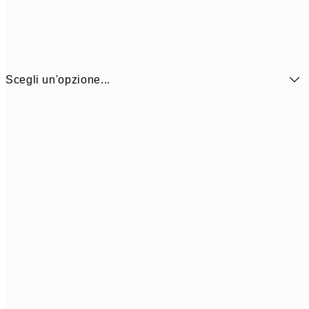
Scegli un'opzione...
23,9
30x40 cm
39,