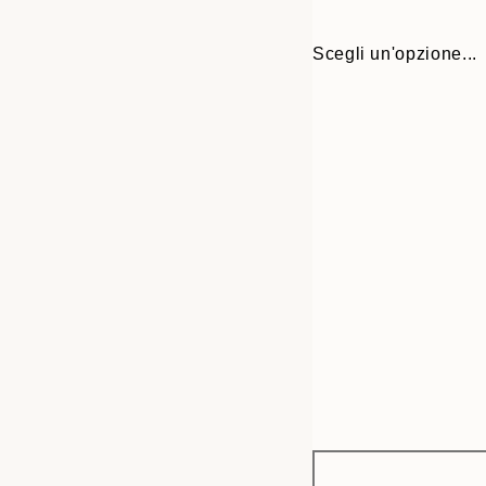
Scegli un'opzione...
Frame
30x40 cm
options
50x70 cm