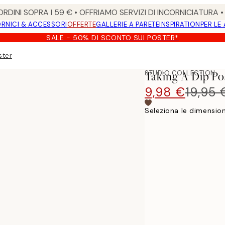
RDINI SOPRA I 59 € • OFFRIAMO SERVIZI DI INCORNICIATURA 
RNICI & ACCESSORI
OFFERTE
GALLERIE A PARETE
INSPIRATION
PER LE
SALE - 50% DI SCONTO SUI POSTER*
ster
STUDIO COLLECTION
Taking A Dip Po
9,98 €
19,95 
Seleziona le dimension