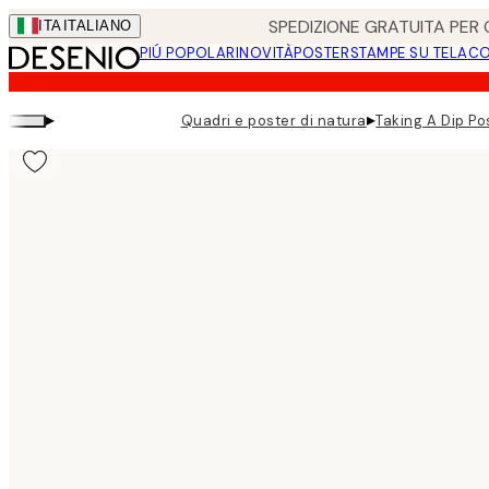
Skip
SPEDIZIONE GRATUITA PER O
ITA
ITALIANO
to
PIÚ POPOLARI
NOVITÀ
POSTER
STAMPE SU TELA
CO
main
content.
▸
▸
Quadri e poster di natura
Taking A Dip Po