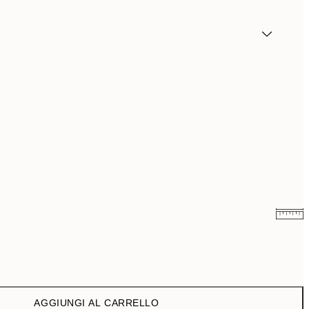
9,98 €
19,95 €
16,23 €
32,45 €
AGGIUNGI AL CARRELLO