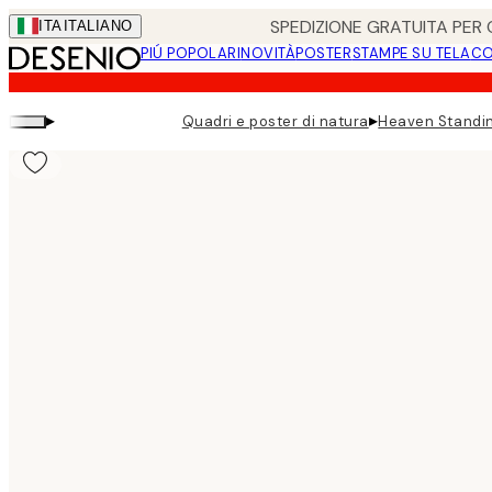
Skip
SPEDIZIONE GRATUITA PER O
ITA
ITALIANO
to
PIÚ POPOLARI
NOVITÀ
POSTER
STAMPE SU TELA
CO
main
content.
▸
▸
Quadri e poster di natura
Heaven Standin