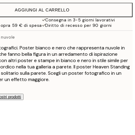
49 €
AGGIUNGI AL CARRELLO
Consegna in 3-5 giorni lavorativi
sopra 59 € di spesa
Diritto di recesso per 90 giorni
 nuvole
ografici. Poster bianco e nero che rappresenta nuvole in
 che fanno bella figura in un arredamento di ispirazione
n altri poster e stampe in bianco e nero in stile simile per
ordico nella tua galleria a parete. Il poster Heaven Standing
litario sulla parete. Scegli un poster fotografico in un
r un effetto maggiore.
ostri prodotti