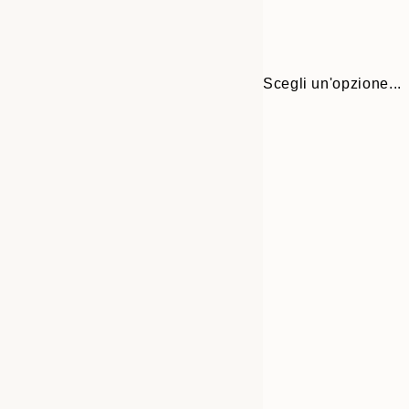
Scegli un'opzione...
Frame
30x40 cm
options
70x100 cm