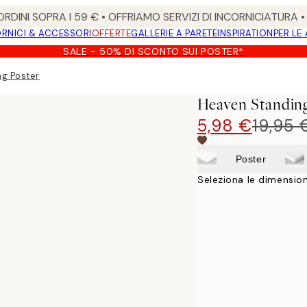
RDINI SOPRA I 59 € • OFFRIAMO SERVIZI DI INCORNICIATURA 
RNICI & ACCESSORI
OFFERTE
GALLERIE A PARETE
INSPIRATION
PER LE
SALE - 50% DI SCONTO SUI POSTER*
g Poster
Heaven Standing
5,98 €
19,95 
Poster
Seleziona le dimension