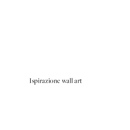
50%*
Breakfast in Bed Poster
Da 9,98 €
19,95 €
Ispirazione wall art