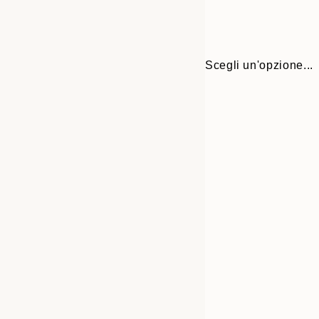
Scegli un'opzione...
Frame
30x40 cm
options
50x70 cm