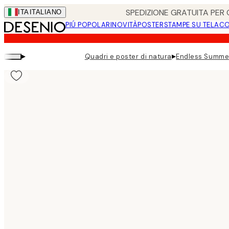
Skip
SPEDIZIONE GRATUITA PER O
ITA
ITALIANO
to
PIÚ POPOLARI
NOVITÀ
POSTER
STAMPE SU TELA
CO
main
content.
▸
▸
Quadri e poster di natura
Endless Summe