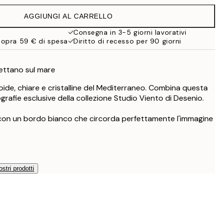
32,45 €
AGGIUNGI AL CARRELLO
Consegna in 3-5 giorni lavorativi
sopra 59 € di spesa
Diritto di recesso per 90 giorni
gettano sul mare
mpide, chiare e cristalline del Mediterraneo. Combina questa
rafie esclusive della collezione Studio Viento di Desenio.
 con un bordo bianco che circorda perfettamente l'immagine
ostri prodotti