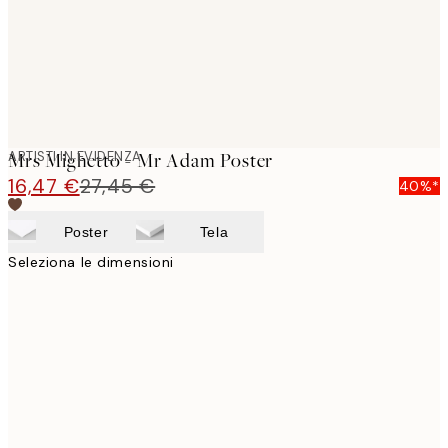
ARTISTI IN EVIDENZA
Mrs Mighetto - Mr Adam Poster
16,47 €
27,45 €
40%*
Poster
Tela
Seleziona le dimensioni