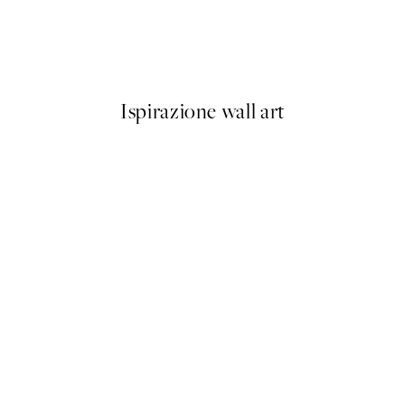
Tree House No2 Poster
Da 6,50 €
13 €
Ispirazione wall art