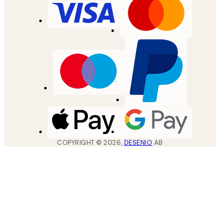
COPYRIGHT ©
2026
,
DESENIO
AB