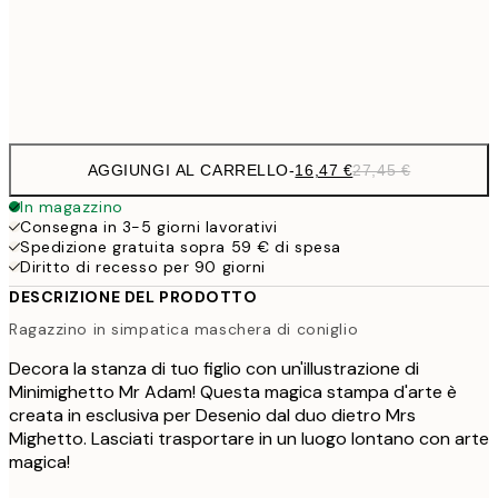
43,
Frame
options
AGGIUNGI AL CARRELLO
-
16,47 €
27,45 €
In magazzino
Consegna in 3-5 giorni lavorativi
Spedizione gratuita sopra 59 € di spesa
Diritto di recesso per 90 giorni
DESCRIZIONE DEL PRODOTTO
Ragazzino in simpatica maschera di coniglio
Decora la stanza di tuo figlio con un'illustrazione di
Minimighetto Mr Adam! Questa magica stampa d'arte è
creata in esclusiva per Desenio dal duo dietro Mrs
Mighetto. Lasciati trasportare in un luogo lontano con arte
magica!