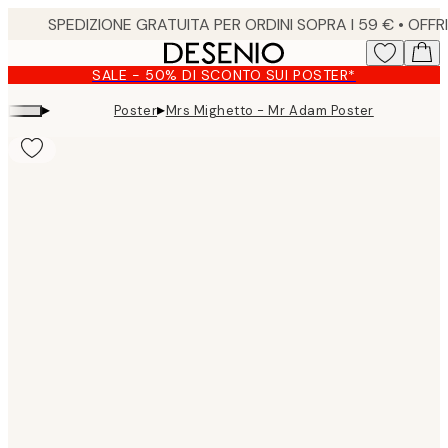
Skip
to
main
SALE - 50% DI SCONTO SUI POSTER*
content.
▸
▸
Poster
Mrs Mighetto - Mr Adam Poster
Product
images