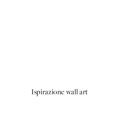
50%*
More Amore Por Favor Pos
Da 3,98 €
7,95 €
Ispirazione wall art