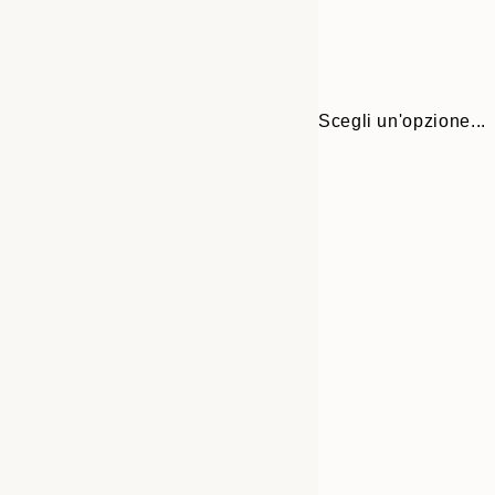
Scegli un'opzione...
Frame
30x40 cm
options