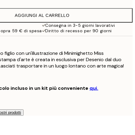
26,07 €
43,45 €
AGGIUNGI AL CARRELLO
Consegna in 3-5 giorni lavorativi
sopra 59 € di spesa
Diritto di recesso per 90 giorni
o figlio con un'illustrazione di Minimighetto Miss
stampa d'arte è creata in esclusiva per Desenio dal duo
Lasciati trasportare in un luogo lontano con arte magica!
colo incluso in un kit più conveniente
qui.
ostri prodotti