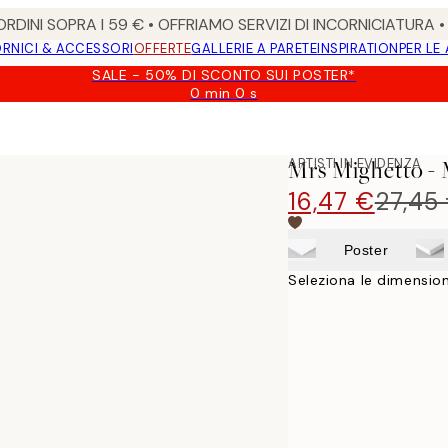
RDINI SOPRA I 59 € • OFFRIAMO SERVIZI DI INCORNICIATURA 
RNICI & ACCESSORI
OFFERTE
GALLERIE A PARETE
INSPIRATION
PER LE
SALE - 50% DI SCONTO SUI POSTER*
0 min
0 s
Valido
fino
a:
2026-
ARTISTI IN EVIDENZA
Mrs Mighetto - M
08-
09
16,47 €
27,45
Poster
Seleziona le dimension