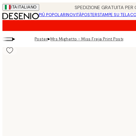
Skip
SPEDIZIONE GRATUITA PER O
ITA
ITALIANO
to
PIÚ POPOLARI
NOVITÀ
POSTER
STAMPE SU TELA
CO
main
content.
▸
▸
Poster
Mrs Mighetto - Miss Freja Print Poster