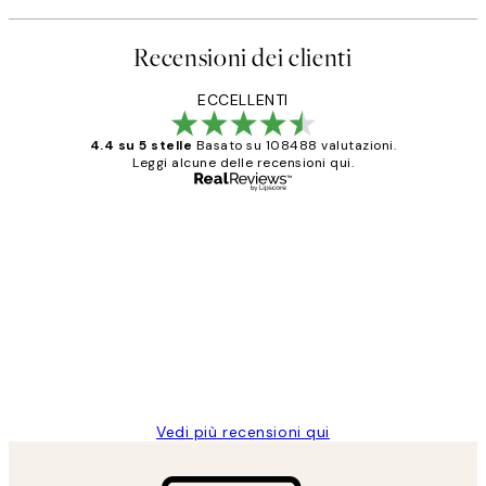
Recensioni dei clienti
ECCELLENTI
4.4 su 5 stelle
Basato su 108488 valutazioni.
Leggi alcune delle recensioni qui.
Acquirente verificato
recensioni
dei
PERFECT!!
clienti
26 mag
Alessandra G
Vedi più recensioni qui