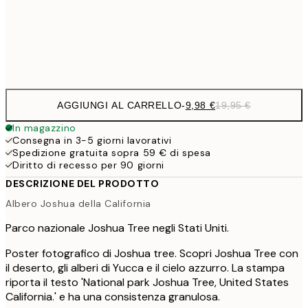
32,
Frame
options
AGGIUNGI AL CARRELLO
-
9,98 €
19,95 €
In magazzino
Consegna in 3-5 giorni lavorativi
Spedizione gratuita sopra 59 € di spesa
Diritto di recesso per 90 giorni
DESCRIZIONE DEL PRODOTTO
Albero Joshua della California
Parco nazionale Joshua Tree negli Stati Uniti.
Poster fotografico di Joshua tree. Scopri Joshua Tree con
il deserto, gli alberi di Yucca e il cielo azzurro. La stampa
riporta il testo 'National park Joshua Tree, United States
California.' e ha una consistenza granulosa.