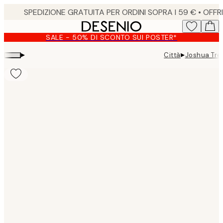
Skip
to
main
SALE - 50% DI SCONTO SUI POSTER*
content.
▸
▸
Città
Joshua Tre
Product
images