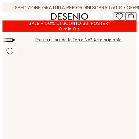
Skip
to
main
SALE - 50% DI SCONTO SUI POSTER*
content.
0 min
0 s
Valido
fino
▸
▸
Poster
L'art de la Terre No7 Arte originale
a:
2026-
08-
10
Product
images