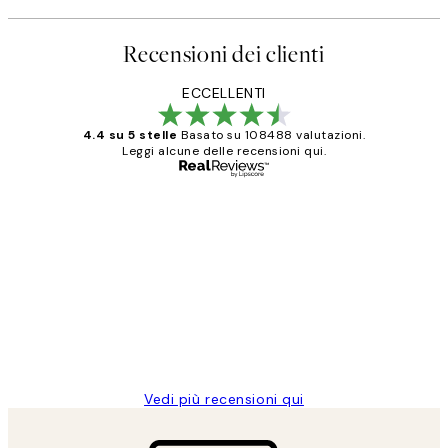
Recensioni dei clienti
ECCELLENTI
4.4 su 5 stelle
Basato su 108488 valutazioni.
Leggi alcune delle recensioni qui.
Acquirente verificato
recensioni
dei
PERFECT!!
clienti
26 mag
Alessandra G
Vedi più recensioni qui