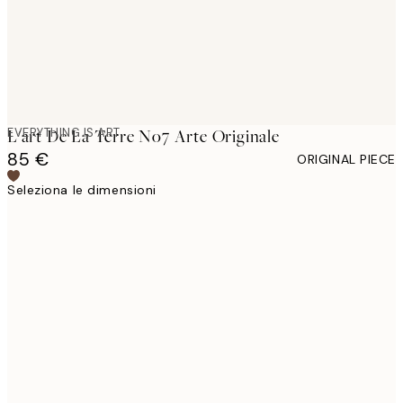
EVERYTHING IS ART
L'art De La Terre No7 Arte Originale
85 €
ORIGINAL PIECE
Seleziona le dimensioni