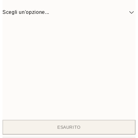
Scegli un'opzione...
ONE SIZE
8
ESAURITO