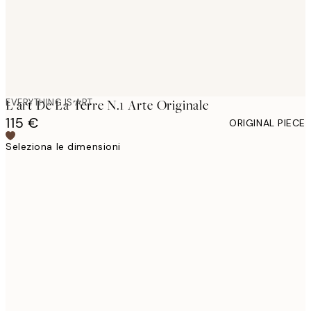
EVERYTHING IS ART
L'art De La Terre N.1 Arte Originale
115 €
ORIGINAL PIECE
Seleziona le dimensioni