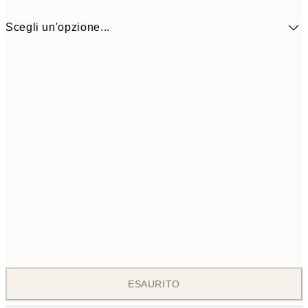
Scegli un'opzione...
ONE SIZE
11
ESAURITO