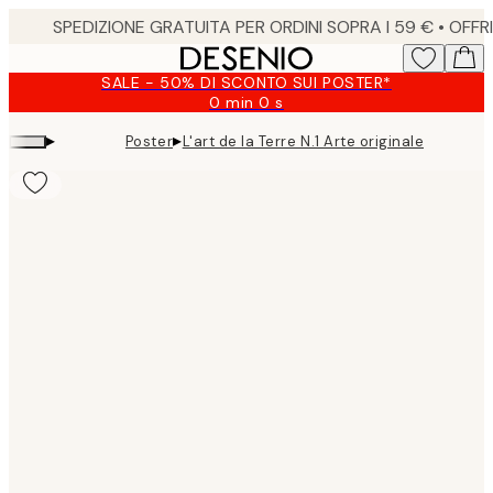
Skip
to
main
SALE - 50% DI SCONTO SUI POSTER*
content.
0 min
0 s
Valido
fino
▸
▸
Poster
L'art de la Terre N.1 Arte originale
a:
2026-
08-
09
Product
images