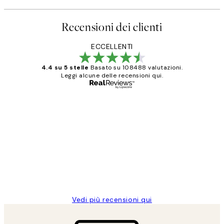
Recensioni dei clienti
ECCELLENTI
4.4 su 5 stelle
Basato su 108488 valutazioni.
Leggi alcune delle recensioni qui.
Acquirente verificato
recensioni
dei
PERFECT!!
clienti
26 mag
Alessandra G
Vedi più recensioni qui