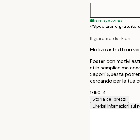
In magazzino
Spedizione gratuita 
Il giardino dei Fiori
Motivo astratto in ver
Poster con motivi ast
stile semplice ma acca
Sapori' Questa potre
cercando per la tua c
18150-4
Storia dei prezzi
Ulteriori informazioni sui n