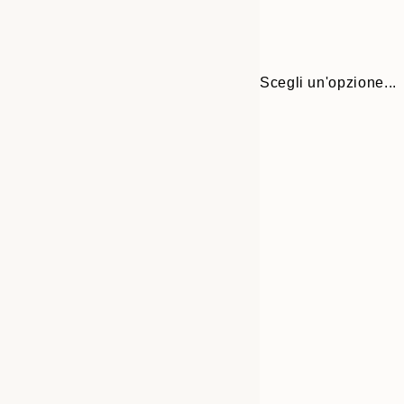
Scegli un'opzione...
Frame
21x30 cm
options
30x40 cm