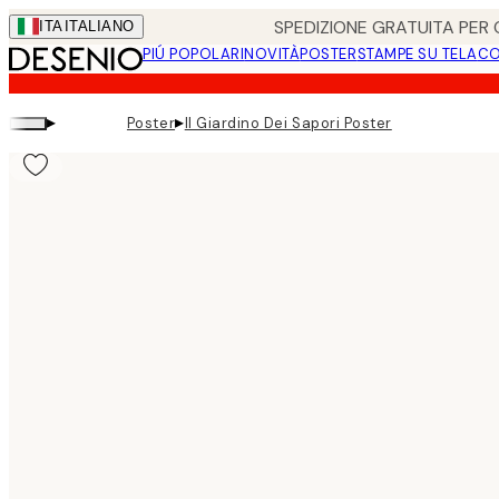
Skip
SPEDIZIONE GRATUITA PER O
ITA
ITALIANO
to
PIÚ POPOLARI
NOVITÀ
POSTER
STAMPE SU TELA
CO
main
content.
▸
▸
Poster
Il Giardino Dei Sapori Poster