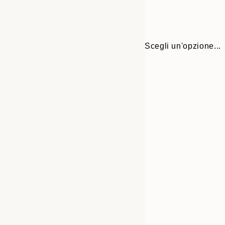
Scegli un'opzione...
Frame
13x18 cm
options
21x30 cm