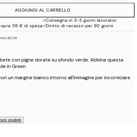
15 €
AGGIUNGI AL CARRELLO
10,98 €
21,95 €
Consegna in 3-5 giorni lavorativi
sopra 59 € di spesa
Diritto di recesso per 90 giorni
19 €
38 €
 vacanze
i abete con pigne dorate su sfondo verde. Abbina questa
le in Green.
con un margine bianco intorno all'immagine per incorniciare
ostri prodotti