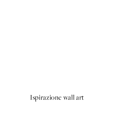
50%*
Golden Ornament Poster
Da 2,98 €
5,95 €
Ispirazione wall art