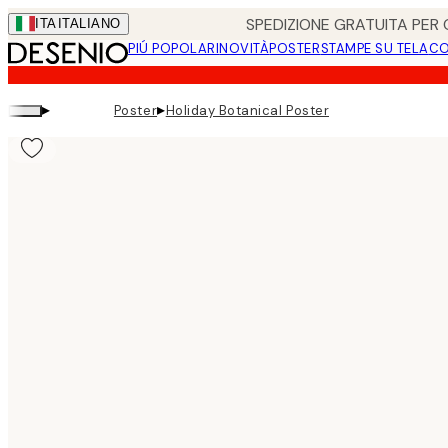
Skip
SPEDIZIONE GRATUITA PER O
ITA
ITALIANO
to
PIÚ POPOLARI
NOVITÀ
POSTER
STAMPE SU TELA
CO
main
content.
▸
▸
Poster
Holiday Botanical Poster