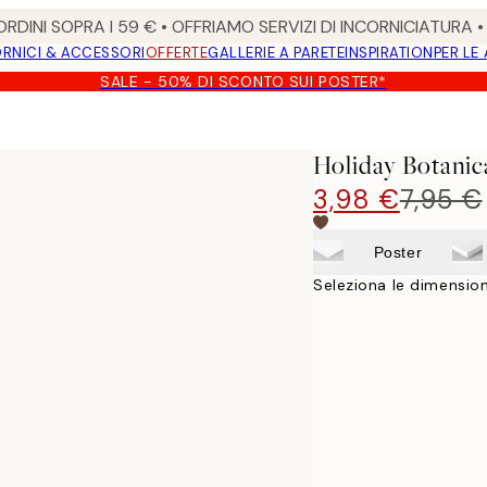
RDINI SOPRA I 59 € • OFFRIAMO SERVIZI DI INCORNICIATURA 
RNICI & ACCESSORI
OFFERTE
GALLERIE A PARETE
INSPIRATION
PER LE
SALE - 50% DI SCONTO SUI POSTER*
Holiday Botanic
3,98 €
7,95 €
Poster
Seleziona le dimension