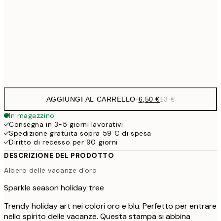
9,
30x40 cm
19,
Frame
options
AGGIUNGI AL CARRELLO
-
6,50 €
13 €
In magazzino
Consegna in 3-5 giorni lavorativi
Spedizione gratuita sopra 59 € di spesa
Diritto di recesso per 90 giorni
DESCRIZIONE DEL PRODOTTO
Albero delle vacanze d'oro
Sparkle season holiday tree
Trendy holiday art nei colori oro e blu. Perfetto per entrare
nello spirito delle vacanze. Questa stampa si abbina