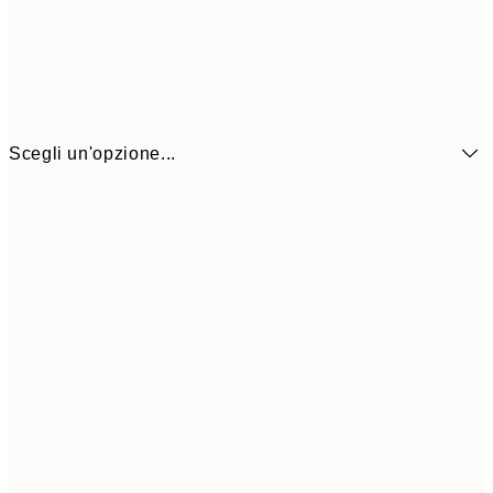
Scegli un'opzione...
6,
21x30 cm