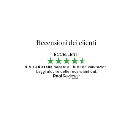
Recensioni dei clienti
ECCELLENTI
4.4 su 5 stelle
Basato su 108488 valutazioni.
Leggi alcune delle recensioni qui.
Acquirente verificato
recensioni
dei
PERFECT!!
clienti
26 mag
Alessandra G