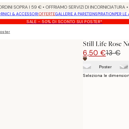
RDINI SOPRA I 59 € • OFFRIAMO SERVIZI DI INCORNICIATURA 
RNICI & ACCESSORI
OFFERTE
GALLERIE A PARETE
INSPIRATION
PER LE
SALE - 50% DI SCONTO SUI POSTER*
Poster
Still Life Rose 
6,50 €
13 €
Poster
Seleziona le dimension