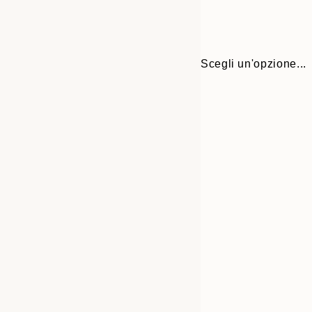
Scegli un'opzione...
Frame
21x30 cm
options
30x40 cm