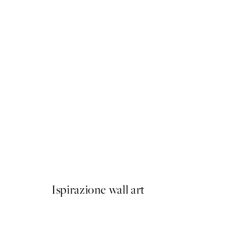
50%*
Shoulder Poster
Da 6,50 €
13 €
Ispirazione wall art