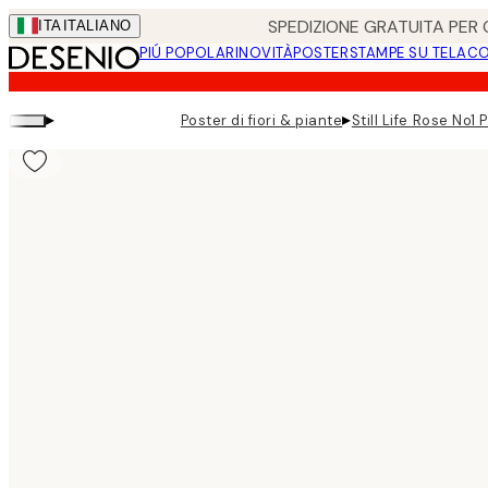
Skip
SPEDIZIONE GRATUITA PER O
ITA
ITALIANO
to
PIÚ POPOLARI
NOVITÀ
POSTER
STAMPE SU TELA
CO
main
content.
▸
▸
Poster di fiori & piante
Still Life Rose No1 