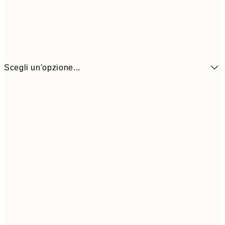
Scegli un'opzione...
3,
13x18 cm