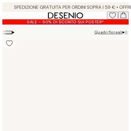
Skip
to
main
SALE - 50% DI SCONTO SUI POSTER*
content.
▸
▸
Quadri floreali
Wh
Product
images