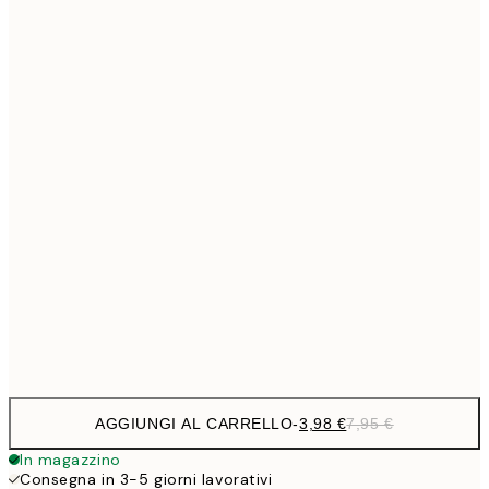
7,
6,
21x30 cm
9,
30x40 cm
19,
13,7
40x50 cm
27,
16,2
50x70 cm
32,
24,5
70x100 cm
Frame
options
AGGIUNGI AL CARRELLO
-
3,98 €
7,95 €
In magazzino
Consegna in 3-5 giorni lavorativi