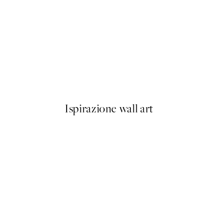
50%*
Great Joy Poster
Da 2,48 €
4,95 €
Ispirazione wall art