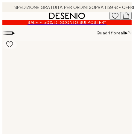
Skip
to
main
SALE - 50% DI SCONTO SUI POSTER*
content.
▸
▸
Quadri floreali
Pa
Product
images