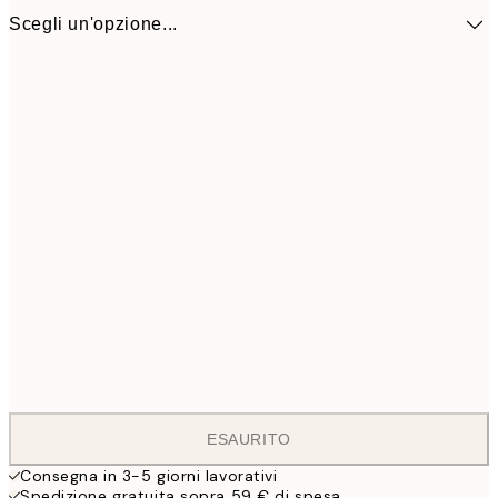
Scegli un'opzione...
ONE SIZE
145
ESAURITO
Consegna in 3-5 giorni lavorativi
Spedizione gratuita sopra 59 € di spesa