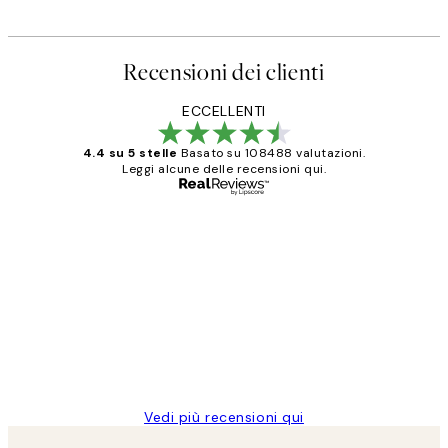
Recensioni dei clienti
ECCELLENTI
4.4 su 5 stelle
Basato su 108488 valutazioni.
Leggi alcune delle recensioni qui.
Acquirente verificato
recensioni
dei
PERFECT!!
clienti
26 mag
Alessandra G
Vedi più recensioni qui