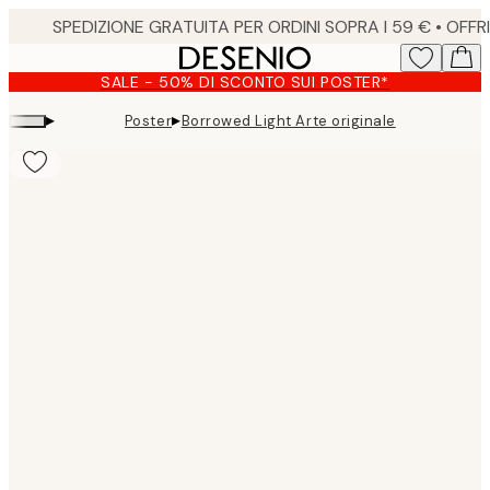
Skip
to
main
SALE - 50% DI SCONTO SUI POSTER*
content.
▸
▸
Poster
Borrowed Light Arte originale
Product
images