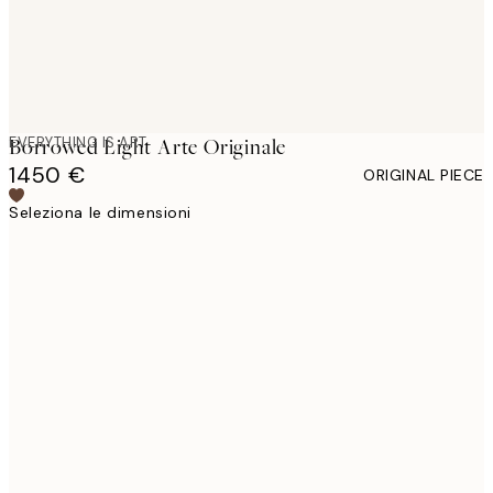
EVERYTHING IS ART
Borrowed Light Arte Originale
1450 €
ORIGINAL PIECE
Seleziona le dimensioni