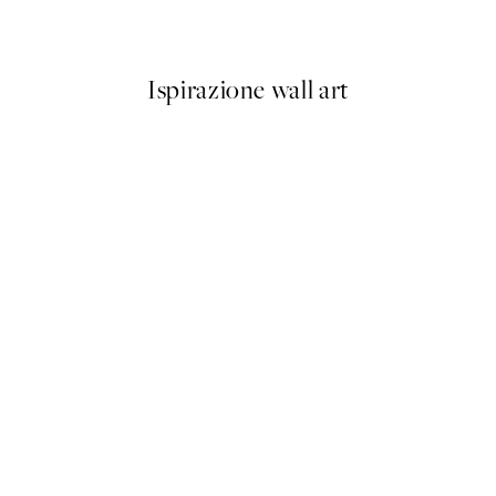
Da 6,50 €
13 €
Ispirazione wall art