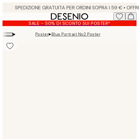
Skip
to
main
SALE - 50% DI SCONTO SUI POSTER*
content.
▸
▸
Poster
Blue Portrait No2 Poster
Product
images