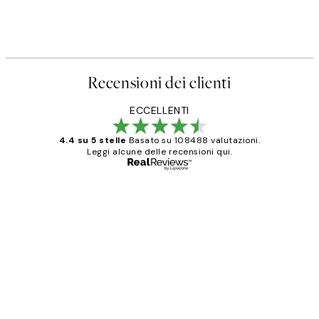
Recensioni dei clienti
ECCELLENTI
4.4 su 5 stelle
Basato su 108488 valutazioni.
Leggi alcune delle recensioni qui.
Acquirente verificato
recensioni
dei
PERFECT!!
clienti
26 mag
Alessandra G