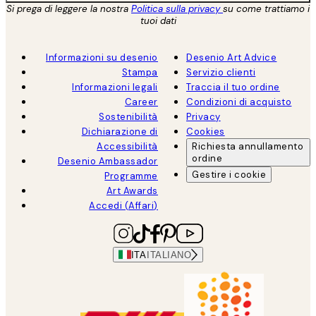
Si prega di leggere la nostra
Politica sulla privacy
su come trattiamo i
tuoi dati
Informazioni su desenio
Desenio Art Advice
Stampa
Servizio clienti
Informazioni legali
Traccia il tuo ordine
Career
Condizioni di acquisto
Sostenibilità
Privacy
Dichiarazione di
Cookies
Accessibilità
Richiesta annullamento
ordine
Desenio Ambassador
Gestire i cookie
Programme
Art Awards
Accedi (Affari)
ITA
ITALIANO