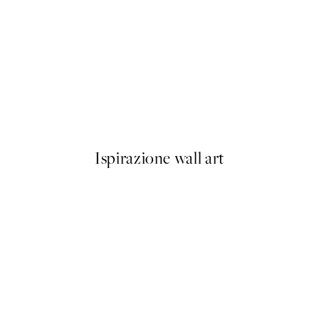
50%*
Black Rocky Mountains Poste
Da 9,98 €
19,95 €
Ispirazione wall art