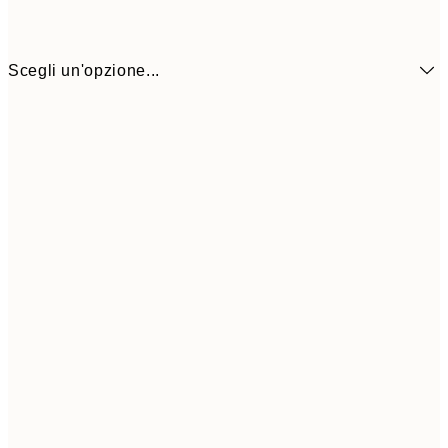
Scegli un'opzione...
21,7
50x70 cm
43,