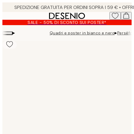
Skip
to
main
SALE - 50% DI SCONTO SUI POSTER*
content.
▸
▸
Quadri e poster in bianco e nero
Perséfo
Product
images