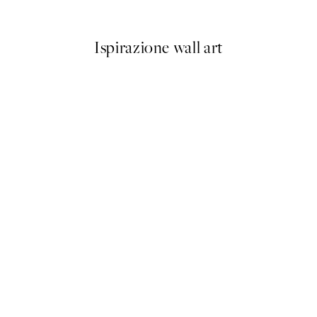
Da 6,50 €
13 €
Ispirazione wall art