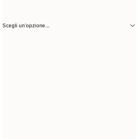
Scegli un'opzione...
6,
21x30 cm
9,
30x40 cm