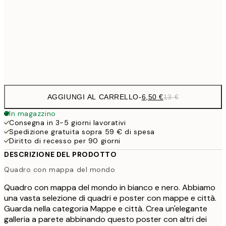
19,
16,2
50x70 cm
32,
Frame
options
AGGIUNGI AL CARRELLO
-
6,50 €
13 €
In magazzino
Consegna in 3-5 giorni lavorativi
Spedizione gratuita sopra 59 € di spesa
Diritto di recesso per 90 giorni
DESCRIZIONE DEL PRODOTTO
Quadro con mappa del mondo
Quadro con mappa del mondo in bianco e nero. Abbiamo
una vasta selezione di quadri e poster con mappe e città.
Guarda nella categoria Mappe e città. Crea un'elegante
galleria a parete abbinando questo poster con altri dei