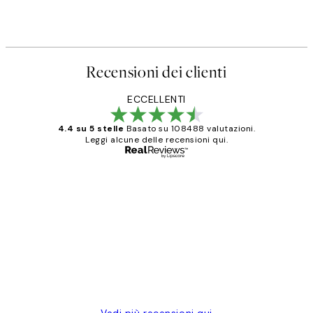
Recensioni dei clienti
ECCELLENTI
4.4 su 5 stelle
Basato su 108488 valutazioni.
Leggi alcune delle recensioni qui.
Acquirente verificato
recensioni
dei
PERFECT!!
clienti
26 mag
Alessandra G
Vedi più recensioni qui