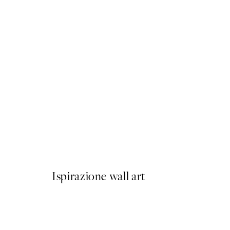
50%*
Self-Care Afternoon Poster
Da 10,98 €
21,95 €
Ispirazione wall art