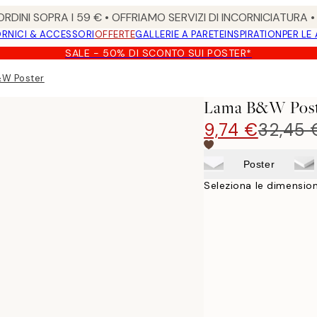
RDINI SOPRA I 59 € • OFFRIAMO SERVIZI DI INCORNICIATURA 
RNICI & ACCESSORI
OFFERTE
GALLERIE A PARETE
INSPIRATION
PER LE
SALE - 50% DI SCONTO SUI POSTER*
W Poster
Lama B&W Post
9,74 €
32,45 
Poster
Seleziona le dimension