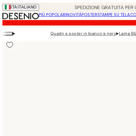
Skip
SPEDIZIONE GRATUITA PER O
ITA
ITALIANO
to
PIÚ POPOLARI
NOVITÀ
POSTER
STAMPE SU TELA
CO
main
content.
▸
▸
Quadri e poster in bianco e nero
Lama B&