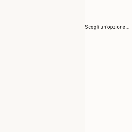
Scegli un'opzione...
Frame
50x70 cm
options