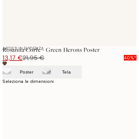
ARTISTI IN EVIDENZA
Rosanna Corfe - Green Herons Poster
13,17 €
21,95 €
40%*
Poster
Tela
Seleziona le dimensioni