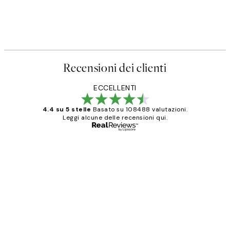
Recensioni dei clienti
ECCELLENTI
4.4 su 5 stelle
Basato su 108488 valutazioni.
Leggi alcune delle recensioni qui.
Acquirente verificato
recensioni
dei
PERFECT!!
clienti
26 mag
Alessandra G