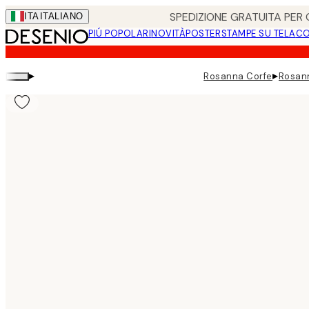
Skip
SPEDIZIONE GRATUITA PER O
ITA
ITALIANO
to
PIÚ POPOLARI
NOVITÀ
POSTER
STAMPE SU TELA
CO
main
content.
▸
▸
Rosanna Corfe
Rosann