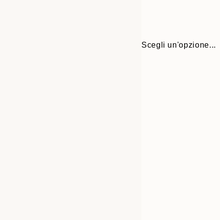
Scegli un'opzione...
Frame
30x40 cm
options
50x70 cm