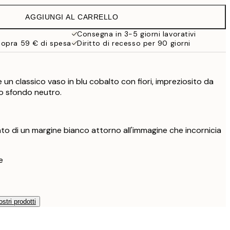
38 €
AGGIUNGI AL CARRELLO
Consegna in 3-5 giorni lavorativi
sopra 59 € di spesa
Diritto di recesso per 90 giorni
 un classico vaso in blu cobalto con fiori, impreziosito da
no sfondo neutro.
o di un margine bianco attorno all'immagine che incornicia
e
ostri prodotti