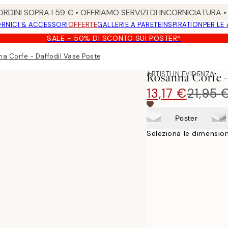
RDINI SOPRA I 59 € • OFFRIAMO SERVIZI DI INCORNICIATURA 
RNICI & ACCESSORI
OFFERTE
GALLERIE A PARETE
INSPIRATION
PER LE
SALE - 50% DI SCONTO SUI POSTER*
a Corfe - Daffodil Vase Poster
ARTISTI IN EVIDENZA
Rosanna Corfe -
13,17 €
21,95 
Poster
Seleziona le dimension