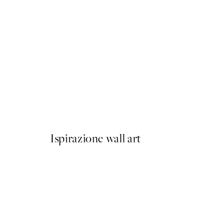
50%*
Giraffe Sitting on the Toile
Da 7,50 €
15 €
Ispirazione wall art