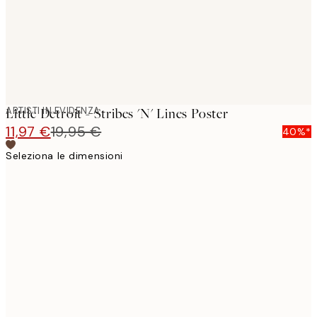
ARTISTI IN EVIDENZA
Little Detroit - Stribes 'N' Lines Poster
11,97 €
19,95 €
40%*
Seleziona le dimensioni