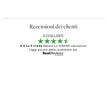
Recensioni dei clienti
ECCELLENTI
4.4 su 5 stelle
Basato su 108488 valutazioni.
Leggi alcune delle recensioni qui.
Acquirente verificato
recensioni
dei
PERFECT!!
clienti
26 mag
Alessandra G