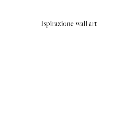
Da 6,50 €
13 €
Ispirazione wall art