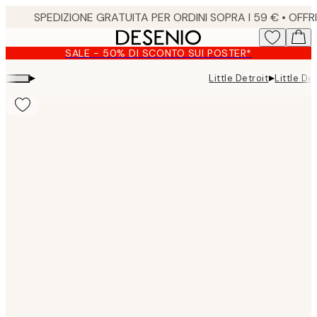
Skip
to
main
SALE - 50% DI SCONTO SUI POSTER*
content.
▸
▸
Little Detroit
Little De
Product
images