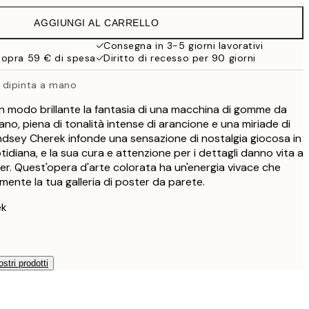
38 €
AGGIUNGI AL CARRELLO
Consegna in 3-5 giorni lavorativi
sopra 59 € di spesa
Diritto di recesso per 90 giorni
 dipinta a mano
n modo brillante la fantasia di una macchina di gomme da
no, piena di tonalità intense di arancione e una miriade di
a Lindsey Cherek infonde una sensazione di nostalgia giocosa in
diana, e la sua cura e attenzione per i dettagli danno vita a
er. Quest'opera d'arte colorata ha un'energia vivace che
ente la tua galleria di poster da parete.
ek
ostri prodotti