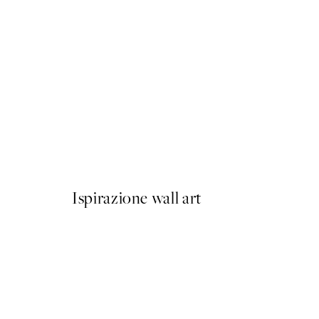
50%*
Abstract Green Shapes No1
Da 6,50 €
13 €
Ispirazione wall art