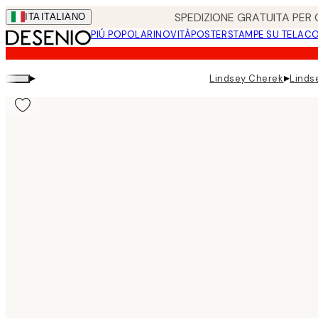
Skip
SPEDIZIONE GRATUITA PER O
ITA
ITALIANO
to
PIÚ POPOLARI
NOVITÀ
POSTER
STAMPE SU TELA
CO
main
content.
▸
▸
Lindsey Cherek
Linds