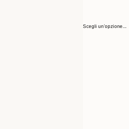
Scegli un'opzione...
Frame
30x40 cm
options
50x70 cm