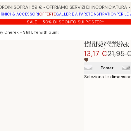
RDINI SOPRA I 59 € • OFFRIAMO SERVIZI DI INCORNICIATURA 
RNICI & ACCESSORI
OFFERTE
GALLERIE A PARETE
INSPIRATION
PER LE
SALE - 50% DI SCONTO SUI POSTER*
ey Cherek - Still Life with Gumball Machine Poster
ARTISTI IN EVIDENZA
Lindsey Cherek 
13,17 €
21,95 
Poster
Seleziona le dimension