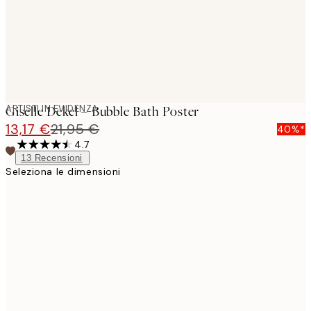
ARTISTI IN EVIDENZA
Giselle Dekel – Bubble Bath Poster
13,17 €
21,95 €
40%*
4.7
13
Recensioni
Seleziona le dimensioni