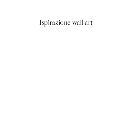
Da 7,80 €
13 €
Ispirazione wall art