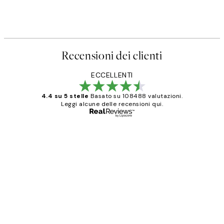
Recensioni dei clienti
ECCELLENTI
4.4 su 5 stelle
Basato su 108488 valutazioni.
Leggi alcune delle recensioni qui.
Acquirente verificato
recensioni
dei
PERFECT!!
clienti
26 mag
Alessandra G