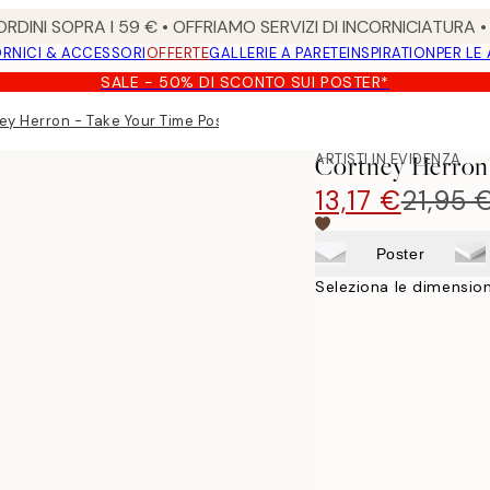
RDINI SOPRA I 59 € • OFFRIAMO SERVIZI DI INCORNICIATURA 
RNICI & ACCESSORI
OFFERTE
GALLERIE A PARETE
INSPIRATION
PER LE
SALE - 50% DI SCONTO SUI POSTER*
ey Herron - Take Your Time Poster
ARTISTI IN EVIDENZA
Cortney Herron 
13,17 €
21,95 
Poster
Seleziona le dimension