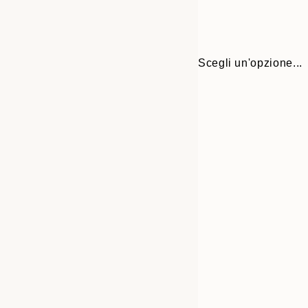
Scegli un'opzione...
Frame
30x40 cm
options
50x70 cm