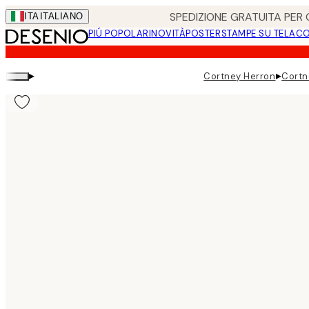
Skip
SPEDIZIONE GRATUITA PER O
ITA
ITALIANO
to
PIÚ POPOLARI
NOVITÀ
POSTER
STAMPE SU TELA
CO
main
content.
▸
▸
Cortney Herron
Cortn