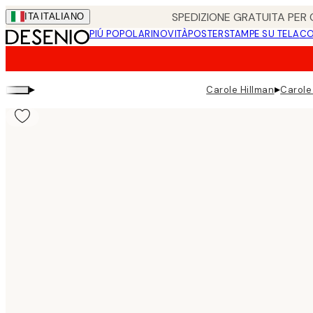
Skip
SPEDIZIONE GRATUITA PER O
ITA
ITALIANO
to
PIÚ POPOLARI
NOVITÀ
POSTER
STAMPE SU TELA
CO
main
content.
▸
▸
Carole Hillman
Carole 