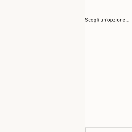
Scegli un'opzione...
Frame
30x40 cm
options
50x70 cm