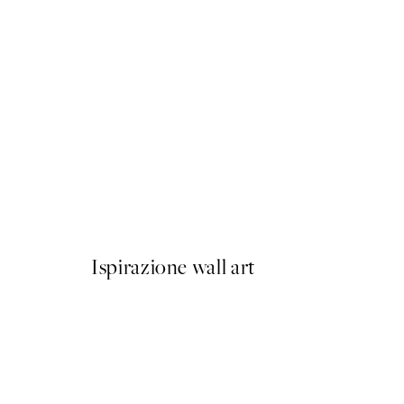
50%*
Hoofs and Flowers Poster
Da 3,98 €
7,95 €
Ispirazione wall art