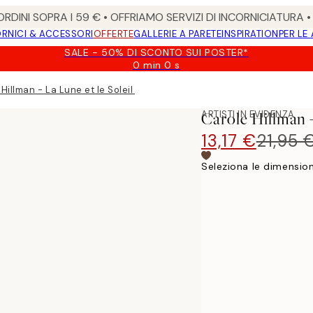
RDINI SOPRA I 59 € • OFFRIAMO SERVIZI DI INCORNICIATURA 
RNICI & ACCESSORI
OFFERTE
GALLERIE A PARETE
INSPIRATION
PER LE
SALE - 50% DI SCONTO SUI POSTER*
0 min
0 s
Valido
fino
Hillman - La Lune et le Soleil Poster
a:
2026-
ARTISTI IN EVIDENZA
Carole Hillman -
08-
09
13,17 €
21,95 
Seleziona le dimension