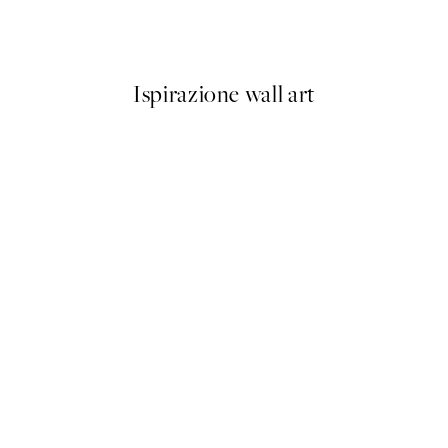
Da 9,98 €
19,95 €
Ispirazione wall art