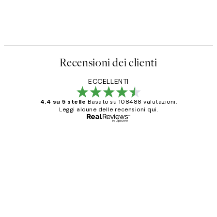
Recensioni dei clienti
ECCELLENTI
4.4 su 5 stelle
Basato su 108488 valutazioni.
Leggi alcune delle recensioni qui.
Acquirente verificato
recensioni
dei
PERFECT!!
clienti
26 mag
Alessandra G