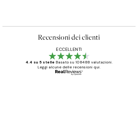
Recensioni dei clienti
ECCELLENTI
4.4 su 5 stelle
Basato su 108488 valutazioni.
Leggi alcune delle recensioni qui.
Acquirente verificato
recensioni
dei
PERFECT!!
clienti
26 mag
Alessandra G