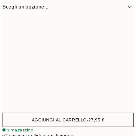
Scegli un'opzione...
31 cm
27,9
AGGIUNGI AL CARRELLO
-
27,95 €
In magazzino
Consegna in 3-5 giorni lavorativi