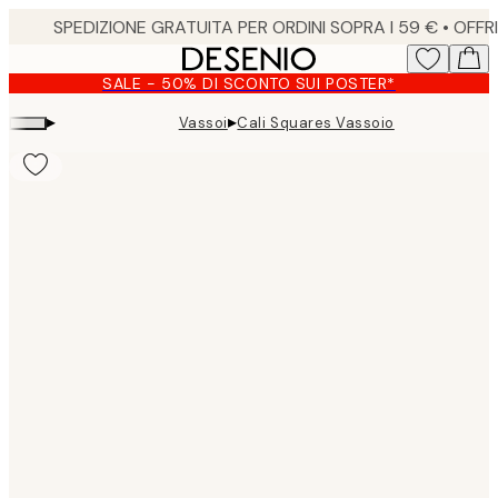
Skip
to
main
SALE - 50% DI SCONTO SUI POSTER*
content.
▸
▸
Vassoi
Cali Squares Vassoio
Product
images