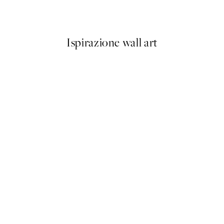
Da 7,50 €
15 €
Ispirazione wall art