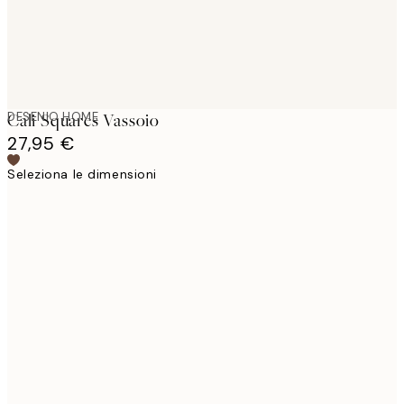
DESENIO HOME
Cali Squares Vassoio
27,95 €
Seleziona le dimensioni